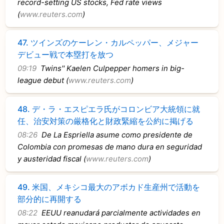
record-setting US stocks, Fed rate views
(
www.reuters.com
)
47.
ツインズのケーレン・カルペッパー、メジャー
デビュー戦で本塁打を放つ
09:19
Twins'' Kaelen Culpepper homers in big-
league debut (
www.reuters.com
)
48.
デ・ラ・エスピエラ氏がコロンビア大統領に就
任、治安対策の厳格化と財政緊縮を公約に掲げる
08:26
De La Espriella asume como presidente de
Colombia con promesas de mano dura en seguridad
y austeridad fiscal (
www.reuters.com
)
49.
米国、メキシコ最大のアボカド生産州で活動を
部分的に再開する
08:22
EEUU reanudará parcialmente actividades en