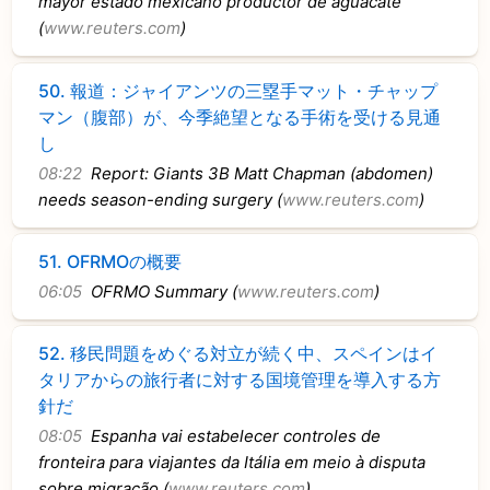
mayor estado mexicano productor de aguacate
(
www.reuters.com
)
50.
報道：ジャイアンツの三塁手マット・チャップ
マン（腹部）が、今季絶望となる手術を受ける見通
し
08:22
Report: Giants 3B Matt Chapman (abdomen)
needs season-ending surgery (
www.reuters.com
)
51.
OFRMOの概要
06:05
OFRMO Summary (
www.reuters.com
)
52.
移民問題をめぐる対立が続く中、スペインはイ
タリアからの旅行者に対する国境管理を導入する方
針だ
08:05
Espanha vai estabelecer controles de
fronteira para viajantes da Itália em meio à disputa
sobre migração (
www.reuters.com
)