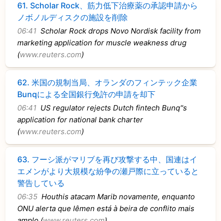
61.
Scholar Rock、筋力低下治療薬の承認申請から
ノボノルディスクの施設を削除
06:41
Scholar Rock drops Novo Nordisk facility from
marketing application for muscle weakness drug
(
www.reuters.com
)
62.
米国の規制当局、オランダのフィンテック企業
Bunqによる全国銀行免許の申請を却下
06:41
US regulator rejects Dutch fintech Bunq''s
application for national bank charter
(
www.reuters.com
)
63.
フーシ派がマリブを再び攻撃する中、国連はイ
エメンがより大規模な紛争の瀬戸際に立っていると
警告している
06:35
Houthis atacam Marib novamente, enquanto
ONU alerta que Iêmen está à beira de conflito mais
amplo (
www.reuters.com
)