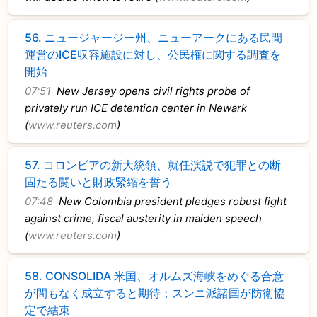
56.
ニュージャージー州、ニューアークにある民間
運営のICE収容施設に対し、公民権に関する調査を
開始
07:51
New Jersey opens civil rights probe of
privately run ICE detention center in Newark
(
www.reuters.com
)
57.
コロンビアの新大統領、就任演説で犯罪との断
固たる闘いと財政緊縮を誓う
07:48
New Colombia president pledges robust fight
against crime, fiscal austerity in maiden speech
(
www.reuters.com
)
58.
CONSOLIDA 米国、オルムズ海峡をめぐる合意
が間もなく成立すると期待；スンニ派諸国が防衛協
定で結束