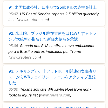
91.
米国郵政公社、四半期で25億ドルの赤字を計上
05:07
US Postal Service reports 2.5 billion quarterly
loss (
www.reuters.com
)
92.
米上院、ブラジル駐在大使をはじめとするトラ
ンプ大統領が指名した新任大使らを承認
05:05
Senado dos EUA confirma novo embaixador
para o Brasil e outros indicados por Trump
(
www.reuters.com
)
93.
テキサンズが、非フットボール関連の負傷者リ
ストからWRジェイリン・ノエルをアクティブ登録
した
05:00
Texans activate WR Jaylin Noel from non-
football injury list (
www.reuters.com
)