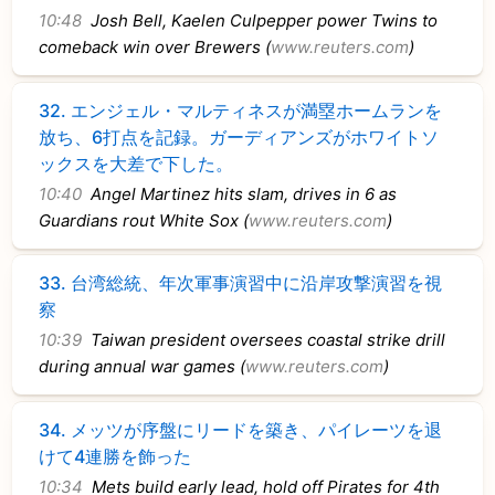
10:48
Josh Bell, Kaelen Culpepper power Twins to
comeback win over Brewers (
www.reuters.com
)
32.
エンジェル・マルティネスが満塁ホームランを
放ち、6打点を記録。ガーディアンズがホワイトソ
ックスを大差で下した。
10:40
Angel Martinez hits slam, drives in 6 as
Guardians rout White Sox (
www.reuters.com
)
33.
台湾総統、年次軍事演習中に沿岸攻撃演習を視
察
10:39
Taiwan president oversees coastal strike drill
during annual war games (
www.reuters.com
)
34.
メッツが序盤にリードを築き、パイレーツを退
けて4連勝を飾った
10:34
Mets build early lead, hold off Pirates for 4th