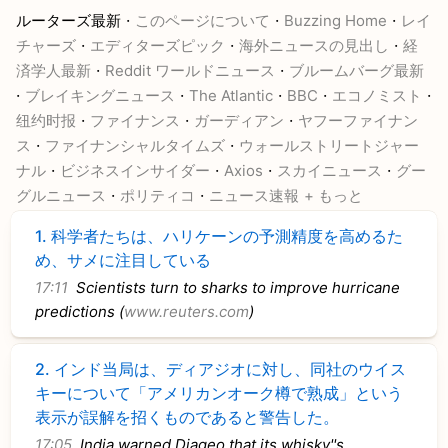
·
·
·
ルーターズ最新
このページについて
Buzzing Home
レイ
·
·
·
チャーズ
エディターズピック
海外ニュースの見出し
経
·
·
済学人最新
Reddit ワールドニュース
ブルームバーグ最新
·
·
·
·
·
ブレイキングニュース
The Atlantic
BBC
エコノミスト
·
·
·
纽约时报
ファイナンス
ガーディアン
ヤフーファイナン
·
·
ス
ファイナンシャルタイムズ
ウォールストリートジャー
·
·
·
·
ナル
ビジネスインサイダー
Axios
スカイニュース
グー
·
·
グルニュース
ポリティコ
ニュース速報
+ もっと
1.
科学者たちは、ハリケーンの予測精度を高めるた
め、サメに注目している
17:11
Scientists turn to sharks to improve hurricane
predictions (
www.reuters.com
)
2.
インド当局は、ディアジオに対し、同社のウイス
キーについて「アメリカンオーク樽で熟成」という
表示が誤解を招くものであると警告した。
17:05
India warned Diageo that its whisky''s