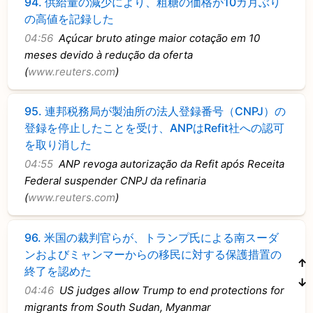
94.
供給量の減少により、粗糖の価格が10カ月ぶり
の高値を記録した
04:56
Açúcar bruto atinge maior cotação em 10
meses devido à redução da oferta
(
www.reuters.com
)
95.
連邦税務局が製油所の法人登録番号（CNPJ）の
登録を停止したことを受け、ANPはRefit社への認可
を取り消した
04:55
ANP revoga autorização da Refit após Receita
Federal suspender CNPJ da refinaria
(
www.reuters.com
)
96.
米国の裁判官らが、トランプ氏による南スーダ
ンおよびミャンマーからの移民に対する保護措置の
↑
終了を認めた
↓
04:46
US judges allow Trump to end protections for
migrants from South Sudan, Myanmar