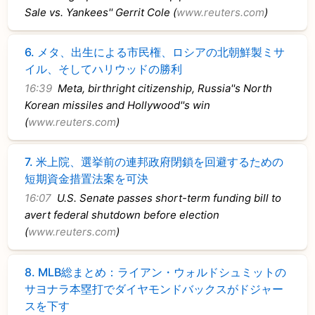
Sale vs. Yankees'' Gerrit Cole (
www.reuters.com
)
6.
メタ、出生による市民権、ロシアの北朝鮮製ミサ
イル、そしてハリウッドの勝利
16:39
Meta, birthright citizenship, Russia''s North
Korean missiles and Hollywood''s win
(
www.reuters.com
)
7.
米上院、選挙前の連邦政府閉鎖を回避するための
短期資金措置法案を可決
16:07
U.S. Senate passes short-term funding bill to
avert federal shutdown before election
(
www.reuters.com
)
8.
MLB総まとめ：ライアン・ウォルドシュミットの
サヨナラ本塁打でダイヤモンドバックスがドジャー
スを下す