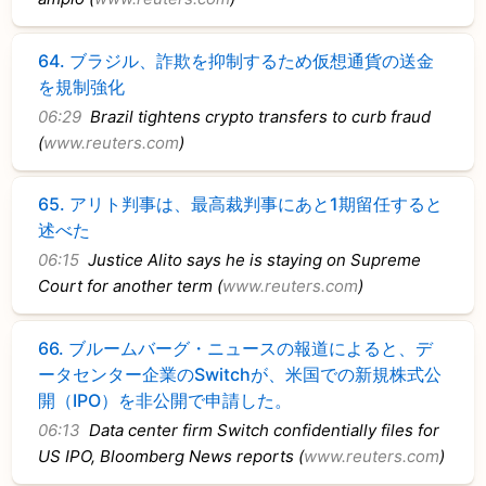
64.
ブラジル、詐欺を抑制するため仮想通貨の送金
を規制強化
06:29
Brazil tightens crypto transfers to curb fraud
(
www.reuters.com
)
65.
アリト判事は、最高裁判事にあと1期留任すると
述べた
06:15
Justice Alito says he is staying on Supreme
Court for another term (
www.reuters.com
)
66.
ブルームバーグ・ニュースの報道によると、デ
ータセンター企業のSwitchが、米国での新規株式公
開（IPO）を非公開で申請した。
06:13
Data center firm Switch confidentially files for
US IPO, Bloomberg News reports (
www.reuters.com
)