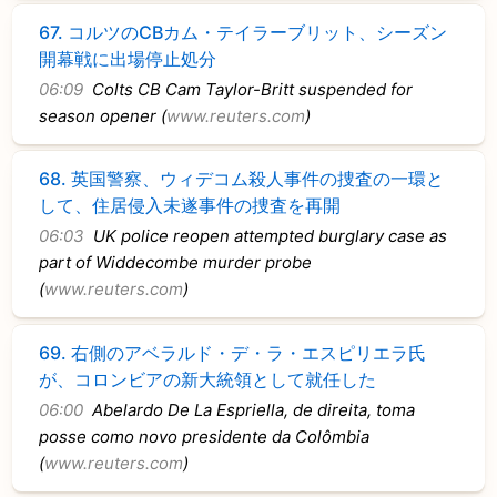
67.
コルツのCBカム・テイラーブリット、シーズン
開幕戦に出場停止処分
06:09
Colts CB Cam Taylor-Britt suspended for
season opener (
www.reuters.com
)
68.
英国警察、ウィデコム殺人事件の捜査の一環と
して、住居侵入未遂事件の捜査を再開
06:03
UK police reopen attempted burglary case as
part of Widdecombe murder probe
(
www.reuters.com
)
69.
右側のアベラルド・デ・ラ・エスピリエラ氏
が、コロンビアの新大統領として就任した
06:00
Abelardo De La Espriella, de direita, toma
posse como novo presidente da Colômbia
(
www.reuters.com
)