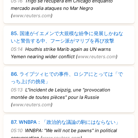
05:16
Trigo se recupera em Chicago enquanto
mercado avalia ataques no Mar Negro
(
www.reuters.com
)
85.
国連がイエメンで大規模な紛争に発展しかねな
いと警告する中、フーシ派がマリブを再び攻撃
05:14
Houthis strike Marib again as UN warns
Yemen nearing wider conflict (
www.reuters.com
)
86.
ライプツィヒでの事件、ロシアにとっては「で
っち上げの挑発」
05:13
L''incident de Leipzig, une "provocation
montée de toutes pièces" pour la Russie
(
www.reuters.com
)
87.
WNBPA：「政治的な議論の駒にはならない」
05:10
WNBPA: ''We will not be pawns'' in political
conversation (
www.reuters.com
)