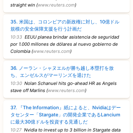
straight win (
www.reuters.com
)
35.
米国は、コロンビアの新政権に対し、10億ドル
規模の安全保障支援を行う計画だ
10:33
EEUU planea brindar asistencia de seguridad
por 1.000 millones de dólares al nuevo gobierno de
Colombia (
www.reuters.com
)
36.
ノーラン・シャヌエルが勝ち越し本塁打を放
ち、エンゼルスがマーリンズを退けた
10:30
Nolan Schanuel hits go-ahead HR as Angels
stave off Marlins (
www.reuters.com
)
37.
『The Information』紙によると、Nvidiaはデー
タセンター「Stargate」の開発企業であるLancium
に最大30億ドルを投資する見通しだ
10:27
Nvidia to invest up to 3 billion in Stargate data