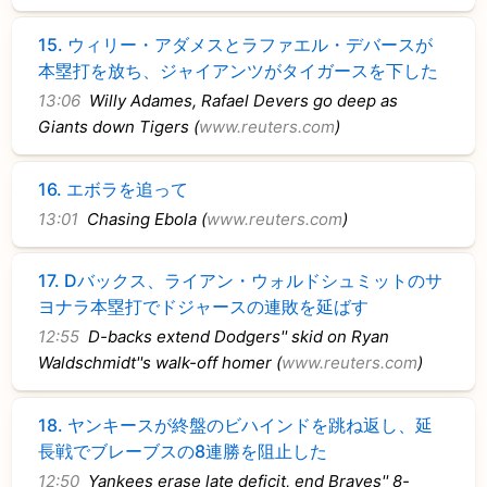
15.
ウィリー・アダメスとラファエル・デバースが
本塁打を放ち、ジャイアンツがタイガースを下した
13:06
Willy Adames, Rafael Devers go deep as
Giants down Tigers (
www.reuters.com
)
16.
エボラを追って
13:01
Chasing Ebola (
www.reuters.com
)
17.
Dバックス、ライアン・ウォルドシュミットのサ
ヨナラ本塁打でドジャースの連敗を延ばす
12:55
D-backs extend Dodgers'' skid on Ryan
Waldschmidt''s walk-off homer (
www.reuters.com
)
18.
ヤンキースが終盤のビハインドを跳ね返し、延
長戦でブレーブスの8連勝を阻止した
12:50
Yankees erase late deficit, end Braves'' 8-