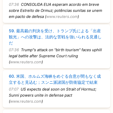
07:36
CONSOLIDA EUA esperam acordo em breve
sobre Estreito de Ormuz; potências sunitas se unem
em pacto de defesa (
www.reuters.com
)
59.
最高裁の判決を受け、トランプ氏による「出産
観光」への攻撃は、法的な苦戦を強いられる見通し
だ
07:36
Trump''s attack on ''birth tourism'' faces uphill
legal battle after Supreme Court ruling
(
www.reuters.com
)
60.
米国、ホルムズ海峡をめぐる合意が間もなく成
立すると見込む；スンニ派諸国が防衛協定で結束
07:07
US expects deal soon on Strait of Hormuz;
Sunni powers unite in defense pact
(
www.reuters.com
)