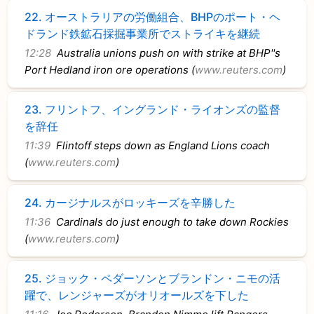
22.
オーストラリアの労働組合、BHPのポート・ヘ
ドランド鉄鉱石採掘事業所でストライキを継続
12:28
Australia unions push on with strike at BHP''s
Port Hedland iron ore operations (
www.reuters.com
)
23.
フリントフ、イングランド・ライオンズの監督
を辞任
11:39
Flintoff steps down as England Lions coach
(
www.reuters.com
)
24.
カージナルスがロッキーズを辛勝した
11:36
Cardinals do just enough to take down Rockies
(
www.reuters.com
)
25.
ジョック・ペダーソンとブランドン・ニモの活
躍で、レンジャーズがオリオールズを下した