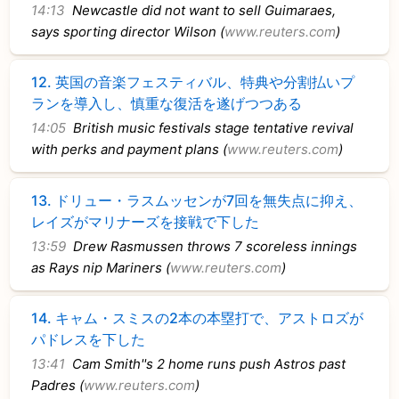
14:13
Newcastle did not want to sell Guimaraes,
says sporting director Wilson (
www.reuters.com
)
12.
英国の音楽フェスティバル、特典や分割払いプ
ランを導入し、慎重な復活を遂げつつある
14:05
British music festivals stage tentative revival
with perks and payment plans (
www.reuters.com
)
13.
ドリュー・ラスムッセンが7回を無失点に抑え、
レイズがマリナーズを接戦で下した
13:59
Drew Rasmussen throws 7 scoreless innings
as Rays nip Mariners (
www.reuters.com
)
14.
キャム・スミスの2本の本塁打で、アストロズが
パドレスを下した
13:41
Cam Smith''s 2 home runs push Astros past
Padres (
www.reuters.com
)