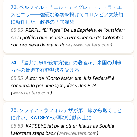
73.
ペルフィル・「エル・ティグレ」・デ・ラ・エ
スピエラ――強硬な姿勢を掲げてコロンビア大統領
に就任した、政界の「異端児」
05:55
PERFIL ''El Tigre'' De La Espriella, el ''outsider''
de la política que asume la Presidencia de Colombia
con promesa de mano dura (
www.reuters.com
)
74.
『連邦判事を殺す方法』の著者が、米国の判事
らへの脅迫で有罪判決を受ける
05:55
Autor de "Como Matar um Juiz Federal" é
condenado por ameaçar juízes dos EUA
(
www.reuters.com
)
75.
ソフィア・ラフォルテザが第一線から退くこと
に伴い、KATSEYEが再び活動休止に
05:53
KATSEYE hit by another hiatus as Sophia
Laforteza steps back (
www.reuters.com
)