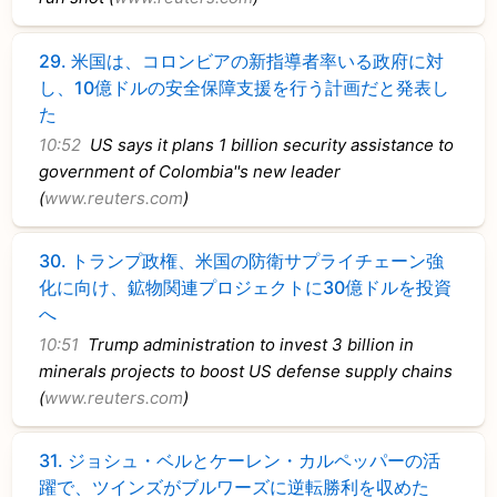
29.
米国は、コロンビアの新指導者率いる政府に対
し、10億ドルの安全保障支援を行う計画だと発表し
た
10:52
US says it plans 1 billion security assistance to
government of Colombia''s new leader
(
www.reuters.com
)
30.
トランプ政権、米国の防衛サプライチェーン強
化に向け、鉱物関連プロジェクトに30億ドルを投資
へ
10:51
Trump administration to invest 3 billion in
minerals projects to boost US defense supply chains
(
www.reuters.com
)
31.
ジョシュ・ベルとケーレン・カルペッパーの活
躍で、ツインズがブルワーズに逆転勝利を収めた