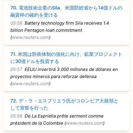
70.
電池技術企業のSila、米国防総省から14億ドルの
融資枠の確約を受ける
05:58
Battery technology firm Sila receives 1.4
billion Pentagon loan commitment
(
www.reuters.com
)
71.
米国は防衛体制の強化に向け、鉱業プロジェクト
に30億ドルを投資する
05:57
EEUU invertirá 3.000 millones de dólares en
proyectos mineros para reforzar defensa
(
www.reuters.com
)
72.
デ・ラ・エスプリエラ氏がコロンビア大統領と
して宣誓を行った
05:56
De La Espriella prête serment comme
président de la Colombie (
www.reuters.com
)