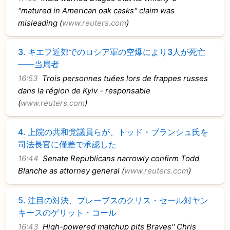
''matured in American oak casks'' claim was
misleading (
www.reuters.com
)
3.
キエフ近郊でのロシア軍の空爆により3人が死亡
――当局者
16:53
Trois personnes tuées lors de frappes russes
dans la région de Kyiv - responsable
(
www.reuters.com
)
4.
上院の共和党議員らが、トッド・ブランシュ氏を
司法長官に僅差で承認した
16:44
Senate Republicans narrowly confirm Todd
Blanche as attorney general (
www.reuters.com
)
5.
注目の対決、ブレーブスのクリス・セール対ヤン
キースのゲリット・コール
16:43
High-powered matchup pits Braves'' Chris