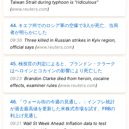
Taiwan Strait during typhoon is ''ridiculous''
(
www.reuters.com
)
44.
キエフ州でのロシア軍の空爆で3人が死亡、当局
者が明らかにした
09:36
Three killed in Russian strikes in Kyiv region,
official says (
www.reuters.com
)
45.
検視官の判定によると、ブランドン・クラーク
はヘロインとコカインの影響により死亡した
09:23
Brandon Clarke died from heroin, cocaine
effects, examiner rules (
www.reuters.com
)
46.
「ウォール街の今週の見通し」：インフレ統計
が過去最高値を更新した米株式市場を試す、FRBの
利上げ見通し
09:21
Wall St Week Ahead: Inflation data to test