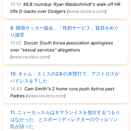
15:13
MLB roundup: Ryan Waldschmidt''s walk-off HR
lifts D-backs over Dodgers (
www.reuters.com
)
9.
韓国サッカー協会、「性的サービス」疑惑をめぐ
り謝罪
15:02
Soccer South Korea association apologises
over ''sexual services'' allegations
(
www.reuters.com
)
10.
キャム・スミスの2本の本塁打で、アストロズが
パドレスを下した
14:45
Cam Smith''s 2 home runs push Astros past
Padres (
www.reuters.com
)
11.
ニューカッスルはギマランイスを放出するつもり
はなかった、とスポーツディレクターのウィルソン
氏が語った