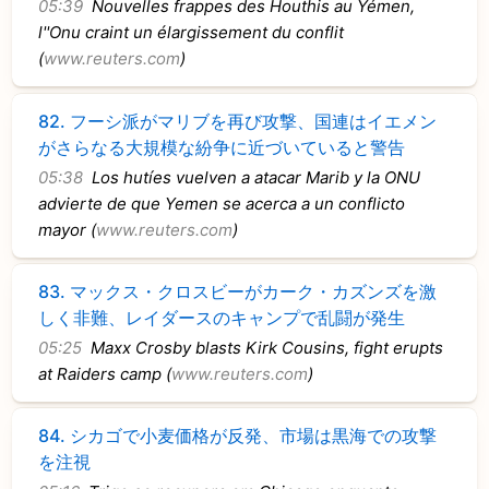
05:39
Nouvelles frappes des Houthis au Yémen,
l''Onu craint un élargissement du conflit
(
www.reuters.com
)
82.
フーシ派がマリブを再び攻撃、国連はイエメン
がさらなる大規模な紛争に近づいていると警告
05:38
Los hutíes vuelven a atacar Marib y la ONU
advierte de que Yemen se acerca a un conflicto
mayor (
www.reuters.com
)
83.
マックス・クロスビーがカーク・カズンズを激
しく非難、レイダースのキャンプで乱闘が発生
05:25
Maxx Crosby blasts Kirk Cousins, fight erupts
at Raiders camp (
www.reuters.com
)
84.
シカゴで小麦価格が反発、市場は黒海での攻撃
を注視