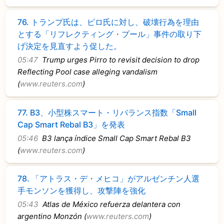
76.
トランプ氏は、ピロ氏に対し、破壊行為を理由
とする「リフレクティング・プール」事件の取り下
げ決定を見直すよう促した。
05:47
Trump urges Pirro to revisit decision to drop
Reflecting Pool case alleging vandalism
(
www.reuters.com
)
77.
B3、小型株スマート・リバランス指数「Small
Cap Smart Rebal B3」を発表
05:46
B3 lança índice Small Cap Smart Rebal B3
(
www.reuters.com
)
78.
「アトラス・デ・メヒコ」がアルゼンチン人選
手モンソンを獲得し、攻撃陣を強化
05:43
Atlas de México refuerza delantera con
argentino Monzón (
www.reuters.com
)