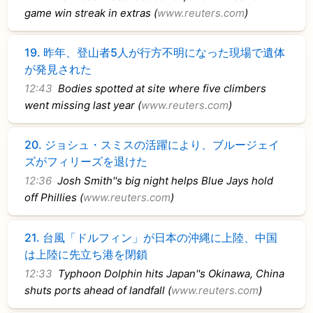
game win streak in extras (
www.reuters.com
)
19.
昨年、登山者5人が行方不明になった現場で遺体
が発見された
12:43
Bodies spotted at site where five climbers
went missing last year (
www.reuters.com
)
20.
ジョシュ・スミスの活躍により、ブルージェイ
ズがフィリーズを退けた
12:36
Josh Smith''s big night helps Blue Jays hold
off Phillies (
www.reuters.com
)
21.
台風「ドルフィン」が日本の沖縄に上陸、中国
は上陸に先立ち港を閉鎖
12:33
Typhoon Dolphin hits Japan''s Okinawa, China
shuts ports ahead of landfall (
www.reuters.com
)