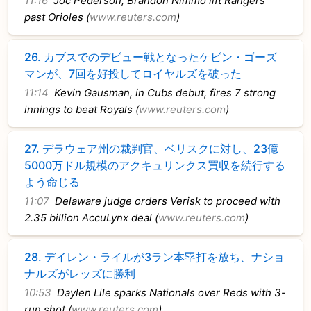
11:16
Joc Pederson, Brandon Nimmo lift Rangers
past Orioles (
www.reuters.com
)
26.
カブスでのデビュー戦となったケビン・ゴーズ
マンが、7回を好投してロイヤルズを破った
11:14
Kevin Gausman, in Cubs debut, fires 7 strong
innings to beat Royals (
www.reuters.com
)
27.
デラウェア州の裁判官、ベリスクに対し、23億
5000万ドル規模のアクキュリンクス買収を続行する
よう命じる
11:07
Delaware judge orders Verisk to proceed with
2.35 billion AccuLynx deal (
www.reuters.com
)
28.
デイレン・ライルが3ラン本塁打を放ち、ナショ
ナルズがレッズに勝利
10:53
Daylen Lile sparks Nationals over Reds with 3-
run shot (
www.reuters.com
)