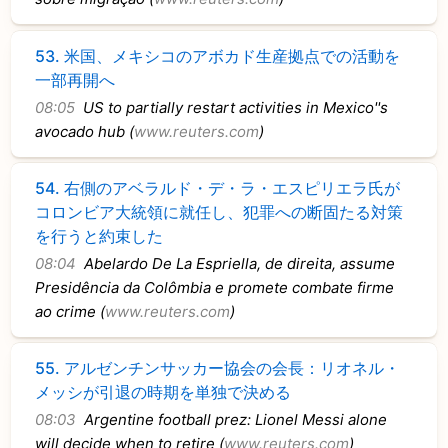
53.
米国、メキシコのアボカド生産拠点での活動を
一部再開へ
08:05
US to partially restart activities in Mexico''s
avocado hub (
www.reuters.com
)
54.
右側のアベラルド・デ・ラ・エスピリエラ氏が
コロンビア大統領に就任し、犯罪への断固たる対策
を行うと約束した
08:04
Abelardo De La Espriella, de direita, assume
Presidência da Colômbia e promete combate firme
ao crime (
www.reuters.com
)
55.
アルゼンチンサッカー協会の会長：リオネル・
メッシが引退の時期を単独で決める
08:03
Argentine football prez: Lionel Messi alone
will decide when to retire (
www.reuters.com
)