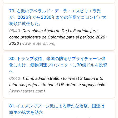
79.
右派のアベラルド・デ・ラ・エスピリエラ氏
が、2026年から2030年までの任期でコロンビア大
統領に就任した。
05:43
Derechista Abelardo De La Espriella jura
como presidente de Colombia para el período 2026-
2030 (
www.reuters.com
)
80.
トランプ政権、米国の防衛サプライチェーン強
化に向け、鉱物関連プロジェクトに30億ドルを投資
へ
05:40
Trump administration to invest 3 billion into
minerals projects to boost US defense supply chains
(
www.reuters.com
)
81.
イエメンでフーシ派による新たな攻撃、国連は
紛争の拡大を懸念