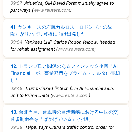
09:57
Athletics, GM David Forst mutually agree to
part ways (
www.reuters.com
)
41.
ヤンキースの左腕カルロス・ロドン（肘の故
障）がリハビリ登板に向け出発した
09:54
Yankees LHP Carlos Rodon (elbow) headed
for rehab assignment (
www.reuters.com
)
42.
トランプ氏と関係のあるフィンテック企業「AI
Financial」が、事業部門をプライム・デルタに売却
した
09:49
Trump-linked fintech firm AI Financial sells
unit to Prime Delta (
www.reuters.com
)
43.
台北当局、台風時の台湾海峡における中国の交
通規制命令を「ばかげている」と批判
09:39
Taipei says China''s traffic control order for