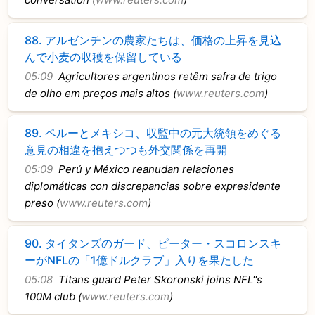
88.
アルゼンチンの農家たちは、価格の上昇を見込
んで小麦の収穫を保留している
05:09
Agricultores argentinos retêm safra de trigo
de olho em preços mais altos (
www.reuters.com
)
89.
ペルーとメキシコ、収監中の元大統領をめぐる
意見の相違を抱えつつも外交関係を再開
05:09
Perú y México reanudan relaciones
diplomáticas con discrepancias sobre expresidente
preso (
www.reuters.com
)
90.
タイタンズのガード、ピーター・スコロンスキ
ーがNFLの「1億ドルクラブ」入りを果たした
05:08
Titans guard Peter Skoronski joins NFL''s
100M club (
www.reuters.com
)