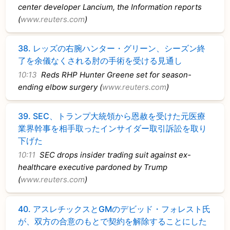
center developer Lancium, the Information reports
(
www.reuters.com
)
38.
レッズの右腕ハンター・グリーン、シーズン終
了を余儀なくされる肘の手術を受ける見通し
10:13
Reds RHP Hunter Greene set for season-
ending elbow surgery (
www.reuters.com
)
39.
SEC、トランプ大統領から恩赦を受けた元医療
業界幹事を相手取ったインサイダー取引訴訟を取り
下げた
10:11
SEC drops insider trading suit against ex-
healthcare executive pardoned by Trump
(
www.reuters.com
)
40.
アスレチックスとGMのデビッド・フォレスト氏
が、双方の合意のもとで契約を解除することにした